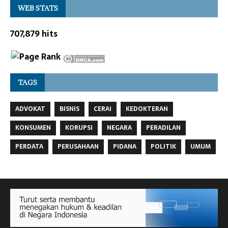
WEB STATS
707,879 hits
TAGS
ADVOKAT
BISNIS
CERAI
KEDOKTERAN
KONSUMEN
KORUPSI
NEGARA
PERADILAN
PERDATA
PERUSAHAAN
PIDANA
POLITIK
UMUM