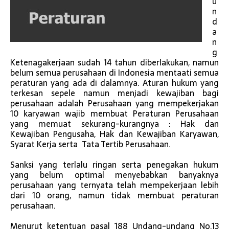
u
n
d
a
n
g
Ketenagakerjaan sudah 14 tahun diberlakukan, namun
belum semua perusahaan di Indonesia mentaati semua
peraturan yang ada di dalamnya. Aturan hukum yang
terkesan sepele namun menjadi kewajiban bagi
perusahaan adalah Perusahaan yang mempekerjakan
10 karyawan wajib membuat Peraturan Perusahaan
yang memuat sekurang-kurangnya : Hak dan
Kewajiban Pengusaha, Hak dan Kewajiban Karyawan,
Syarat Kerja serta Tata Tertib Perusahaan.
Sanksi yang terlalu ringan serta penegakan hukum
yang belum optimal menyebabkan banyaknya
perusahaan yang ternyata telah mempekerjaan lebih
dari 10 orang, namun tidak membuat peraturan
perusahaan.
Menurut ketentuan pasal 188 Undang-undang No.13