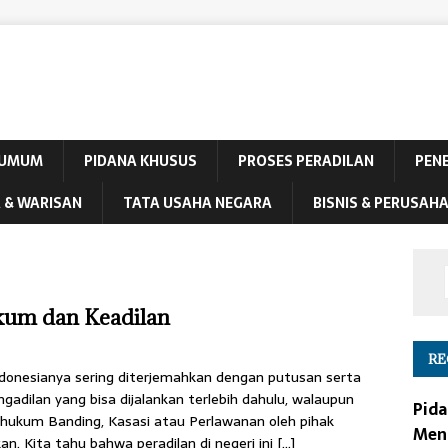
 UMUM
PIDANA KHUSUS
PROSES PERADILAN
PEN
 & WARISAN
TATA USAHA NEGARA
BISNIS & PERUSAH
ukum dan Keadilan
RE
indonesianya sering diterjemahkan dengan putusan serta
adilan yang bisa dijalankan terlebih dahulu, walaupun
Pida
 hukum Banding, Kasasi atau Perlawanan oleh pihak
Men
an. Kita tahu bahwa peradilan di negeri ini
[…]