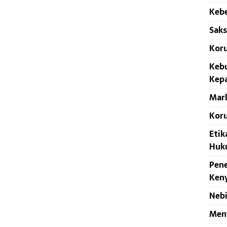
Kebe
Saks
Koru
Keb
Kep
Mark
Kor
Etik
Huk
Pen
Ken
Nebi
Men