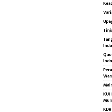
Kead
Vari
Upay
Tinj
Tan
Indo
Quo
Indo
Per
War
Main
KUHA
Mur
KDR