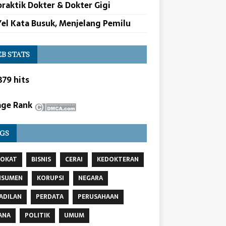
raktik Dokter & Dokter Gigi
Yel Kata Busuk, Menjelang Pemilu
B STATS
879 hits
GS
VOKAT
BISNIS
CERAI
KEDOKTERAN
NSUMEN
KORUPSI
NEGARA
ADILAN
PERDATA
PERUSAHAAN
ANA
POLITIK
UMUM