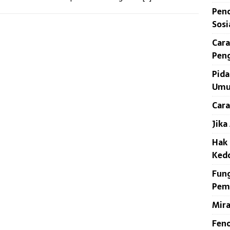
Penc
Sosi
Cara
Pen
Pid
Umu
Cara
Jika
Hak 
Ked
Fung
Pem
Mir
Feno