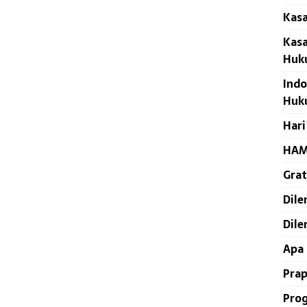
Kasa
Kasa
Huk
Indo
Huk
Har
HAM
Grat
Dile
Dile
Apa 
Pra
Prog