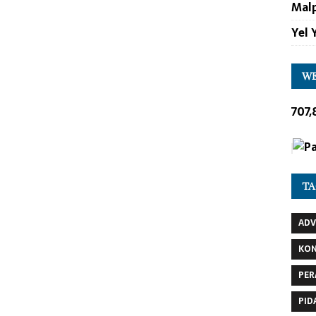
Malp
Yel 
WE
707,
TA
AD
KO
PER
PID