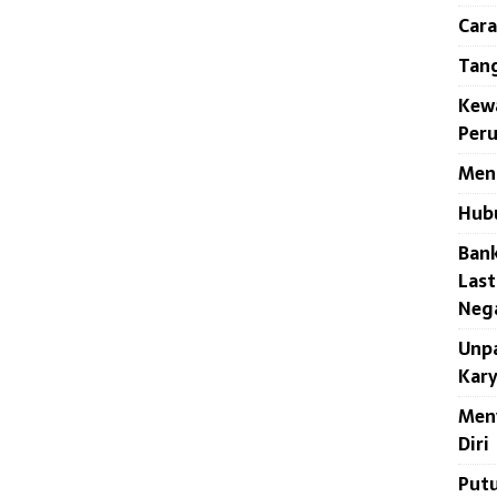
Cara
Tan
Kew
Per
Meng
Hub
Bank
Last
Neg
Unpa
Kar
Men
Diri
Putu