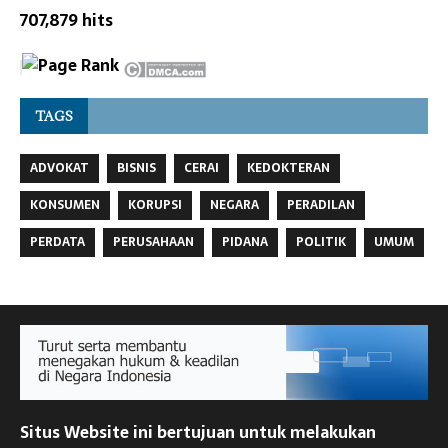
707,879 hits
TAGS
ADVOKAT
BISNIS
CERAI
KEDOKTERAN
KONSUMEN
KORUPSI
NEGARA
PERADILAN
PERDATA
PERUSAHAAN
PIDANA
POLITIK
UMUM
Situs Website ini bertujuan untuk melakukan