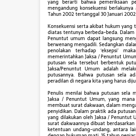
yang berarti bahwa pemeriksaan per
mengandung konsekuensi berlakunya as
Tahun 2002 tertanggal 30 Januari 2002 
Konsekuensi serta akibat hukum yang 
diatas tentunya berbeda-beda. Dalam 
Penuntut umum dapat langsung menga
berwenang mengadili. Sedangkan dalam 
penolakan terhadap ‘eksepsi’ ma
memerintahkan Jaksa / Penuntut Umum 
putusan sela tersebut berbentuk put
Jaksa/Penuntut Umum adalah melakuk
putusannya. Bahwa putusan sela a
peradilan di negara kita yang harus dij
Penulis menilai bahwa putusan sela m
Jaksa / Penuntut Umum, yang mana
membuat surat dakwaan, dalam mengaj
penyidikan. Dalam praktik ada putusa
yang dilakukan oleh Jaksa / Penuntut
surat dakwaannya dibuat berdasarkan 
ketentuan undang-undang, antara la
dengan hukuman mati, 15 tahun penjar