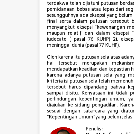
terdakwa telah dijatuhi putusan berda
pemidanaan, bebas atau lepas dari seg
sesungguhnya ada eksepsi yang belum 
final serta dalam putusan tersebut b
menyangkut eksepsi “kewenangan meng
maupun relatif dan dalam eksepsi “
judecate ( pasal 76 KUHP) 2), eksep
meninggal dunia (pasal 77 KUHP).
Oleh karena itu putusan sela atas adany
hal tersebut merupakan mekanisme
mendapatkan keadilan dan kepastian hu
karena adanya putusan sela yang me
kriteria isi putusan sela telah memenuh
tersebut harus dipandang bahwa ke
sampai disitu. Kenyataan ini tidak 
perlindungan kepentingan umum, ya
diajukan ke sidang pengadilan. Kare
sesuai dengan tata-cara yang dia
“Kepentingan Umum”yang belum jelas d
Penulis :