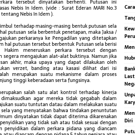
kara tersebut dinyatakan berhenti. Putusan ini
Cara
as Nebis In Idem. (vide : Surat Ederan MARI No.3
tentang Nebis In Idem ).
Tan
timbul terhadap masing-masing bentuk putusan sela
Kew
hal putusan sela berbentuk penetapan, maka Jaksa /
Per
jukan perkaranya ke Pengadilan yang ditetapkan
hal putusan tersebut berbentuk Putusan sela berisi
Meng
ka Hakim meneruskan perkara tersebut dengan
segera mengajukan alat-alat buktinya. Namun jika
Hub
usan akhir, maka upaya yang dapat dilakukan oleh
an verzet, banding atau kasasi dilihat dari isi
Bank
dalah merupakan suatu mekanisme dalam proses
Last
unjung tinggi keberadaan serta fungsinya.
Neg
erupakan salah satu alat kontrol terhadap kinerja
Unpa
 dimaksudkan agar mereka tidak gegabah dalam
Kar
ukan suatu tuntutan datau dalam melakukan suatu
n sela yang menyatakan bahwa tindakan penuntutan
Men
 Umum dinyatakan tidak dapat diterima dikarenakan
Diri
penyidikan yang tidak sah atau tidak sesuai dengan
in penyidikan dalam perkara pidana yang diancam
Putu
a atau diancam dengan pidana 5 tahun penjara atau