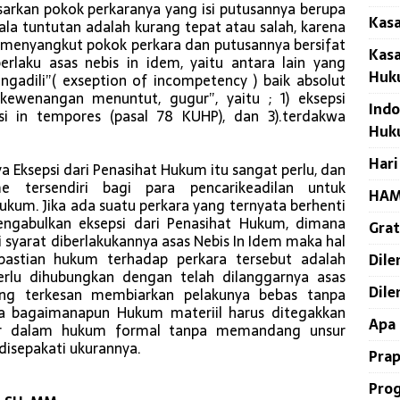
sarkan pokok perkaranya yang isi putusannya berupa
Kasa
ala tuntutan adalah kurang tepat atau salah, karena
menyangkut pokok perkara dan putusannya bersifat
Kasa
erlaku asas nebis in idem, yaitu antara lain yang
Huk
adili”( exseption of incompetency ) baik absolut
kewenangan menuntut, gugur”, yaitu ; 1) eksepsi
Indo
si in tempores (pasal 78 KUHP), dan 3).terdakwa
Huk
Har
a Eksepsi dari Penasihat Hukum itu sangat perlu, dan
 tersendiri bagi para pencarikeadilan untuk
HAM
kum. Jika ada suatu perkara yang ternyata berhenti
ngabulkan eksepsi dari Penasihat Hukum, dimana
Grat
i syarat diberlakukannya asas Nebis In Idem maka hal
pastian hukum terhadap perkara tersebut adalah
Dile
perlu dihubungkan dengan telah dilanggarnya asas
Dile
ng terkesan membiarkan pelakunya bebas tanpa
na bagaimanapun Hukum materiil harus ditegakkan
Apa 
tur dalam hukum formal tanpa memandang unsur
isepakati ukurannya.
Pra
Prog