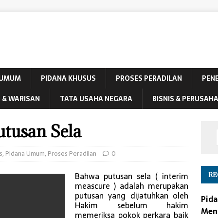
 UMUM
PIDANA KHUSUS
PROSES PERADILAN
PEN
 & WARISAN
TATA USAHA NEGARA
BISNIS & PERUSAH
utusan Sela
s
,
Pidana Umum
,
Proses Peradilan
0
Bahwa putusan sela ( interim
RE
meascure ) adalah merupakan
putusan yang dijatuhkan oleh
Pida
Hakim sebelum hakim
Men
memeriksa pokok perkara baik