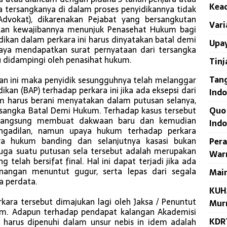
Kead
a tersangkanya di dalam proses penyidikannya tidak
dvokat), dikarenakan Pejabat yang bersangkutan
Vari
ukan kewajibannya menunjuk Penasehat Hukum bagi
dikan dalam perkara ini harus dinyatakan batal demi
Upay
paya mendapatkan surat pernyataan dari tersangka
 didampingi oleh penasihat hukum.
Tinj
Tan
an ini maka penyidik sesungguhnya telah melanggar
dikan (BAP) terhadap perkara ini jika ada eksepsi dari
Indo
 harus berani menyatakan dalam putusan selanya,
Quo
tersangka Batal Demi Hukum. Terhadap kasus tersebut
 langsung membuat dakwaan baru dan kemudian
Indo
ngadilan, namun upaya hukum terhadap perkara
a hukum banding dan selanjutnya kasasi bukan
Per
uga suatu putusan sela tersebut adalah merupakan
War
g telah bersifat final. Hal ini dapat terjadi jika ada
nangan menuntut gugur, serta lepas dari segala
Main
a perdata.
KUHA
kara tersebut dimajukan lagi oleh Jaksa / Penuntut
Mur
em. Adapun terhadap pendapat kalangan Akademisi
KDR
harus dipenuhi dalam unsur nebis in idem adalah