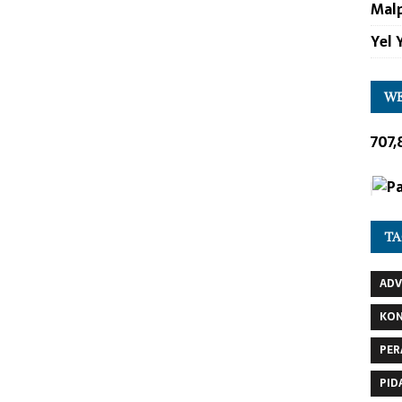
Malp
Yel 
WE
707,
TA
AD
KO
PER
PID