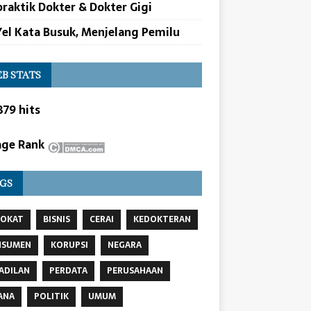
raktik Dokter & Dokter Gigi
Yel Kata Busuk, Menjelang Pemilu
B STATS
879 hits
GS
VOKAT
BISNIS
CERAI
KEDOKTERAN
NSUMEN
KORUPSI
NEGARA
ADILAN
PERDATA
PERUSAHAAN
ANA
POLITIK
UMUM