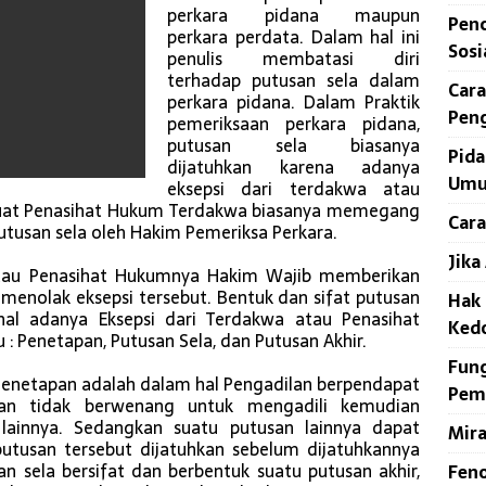
perkara pidana maupun
Penc
perkara perdata. Dalam hal ini
Sosi
penulis membatasi diri
terhadap putusan sela dalam
Cara
perkara pidana. Dalam Praktik
Pen
pemeriksaan perkara pidana,
putusan sela biasanya
Pid
dijatuhkan karena adanya
Umu
eksepsi dari terdakwa atau
buat Penasihat Hukum Terdakwa biasanya memegang
Cara
utusan sela oleh Hakim Pemeriksa Perkara.
Jika
atau Penasihat Hukumnya Hakim Wajib memberikan
menolak eksepsi tersebut. Bentuk dan sifat putusan
Hak 
al adanya Eksepsi dari Terdakwa atau Penasihat
Ked
 : Penetapan, Putusan Sela, dan Putusan Akhir.
Fung
 Penetapan adalah dalam hal Pengadilan berpendapat
Pem
an tidak berwenang untuk mengadili kemudian
lainnya. Sedangkan suatu putusan lainnya dapat
Mir
putusan tersebut dijatuhkan sebelum dijatuhkannya
an sela bersifat dan berbentuk suatu putusan akhir,
Feno