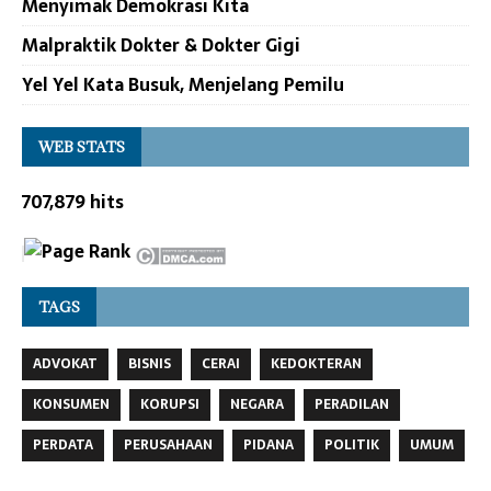
Menyimak Demokrasi Kita
Malpraktik Dokter & Dokter Gigi
Yel Yel Kata Busuk, Menjelang Pemilu
WEB STATS
707,879 hits
TAGS
ADVOKAT
BISNIS
CERAI
KEDOKTERAN
KONSUMEN
KORUPSI
NEGARA
PERADILAN
PERDATA
PERUSAHAAN
PIDANA
POLITIK
UMUM